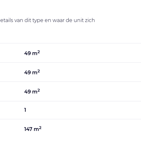
tails van dit type en waar de unit zich
2
49 m
2
49 m
2
49 m
1
2
147 m